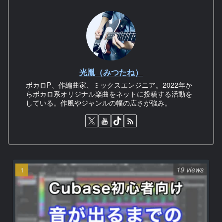
光胤（みつたね）
ボカロP、作編曲家、ミックスエンジニア。2022年か
らボカロ系オリジナル楽曲をネットに投稿する活動を
している。作風やジャンルの幅の広さが強み。
19 views