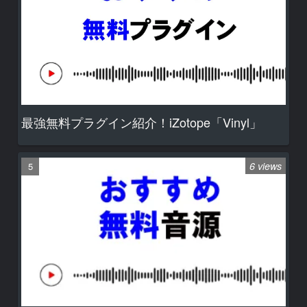
最強無料プラグイン紹介！iZotope「Vinyl」
6 views