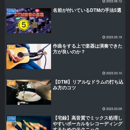
2023.06.12
名前が付いているDTMの手法5選
DTM
2023.05.19
作曲をする上で楽器は演奏できた
楽器
方が良いのか？
2023.03.10
【DTM】リアルなドラムの打ち込
楽器
み方のコツ
2023.03.09
【宅録】高音質でミックス処理し
DTM
やすいボーカルをレコーディング
するためのテクニック