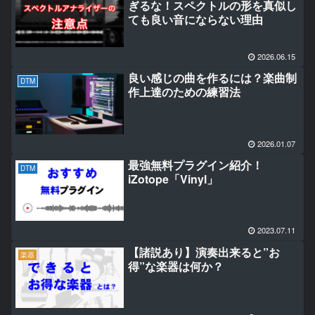
ぎるな！スペクトルの形を真似し
ても良い音にならない理由
2026.06.15
良い感じの曲を作るには？楽曲制
DTM
作上達のための練習法
2026.01.07
最強無料プラグイン紹介！
DTM
iZotope「Vinyl」
2023.07.11
【諸説あり】演奏出来ると”お
楽器
得”な楽器は何か？