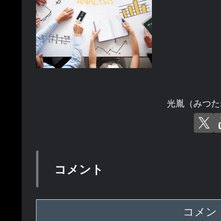
光胤（みつた
コメント
コメン