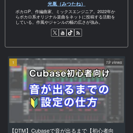
光胤（みつたね）
ボカロP、作編曲家、ミックスエンジニア。2022年か
らボカロ系オリジナル楽曲をネットに投稿する活動を
している。作風やジャンルの幅の広さが強み。
19 views
【DTM】Cubaseで音が出るまで【初心者向