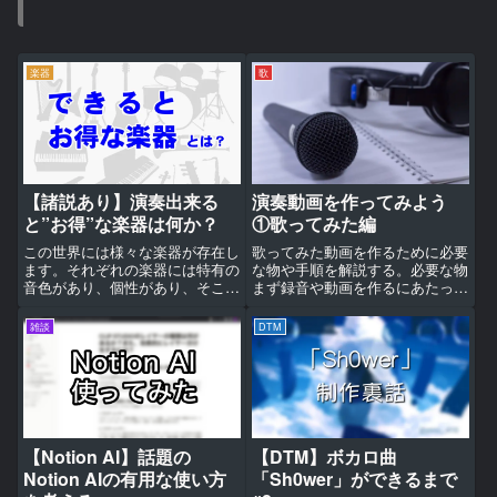
楽器
歌
演奏動画を作ってみよう
【諸説あり】演奏出来る
①歌ってみた編
と”お得”な楽器は何か？
歌ってみた動画を作るために必要
この世界には様々な楽器が存在し
な物や手順を解説する。必要な物
ます。それぞれの楽器には特有の
まず録音や動画を作るにあたって
音色があり、個性があり、そこに
必要なものはパソコン、マイク、
優劣は存在しません。しかしなが
オーディオインターフェース、録
ら、音楽を要素で捉えた際に、楽
雑談
DTM
音の為のソフト、動画編集ソフト
器によって「できること」の幅に
である。多分ネット上には歌って
は明確な差があります。今回は筆
みた動画を作るための参考記事
者の独断と偏見で、あまり良い
な...
表...
【Notion AI】話題の
【DTM】ボカロ曲
Notion AIの有用な使い方
「Sh0wer」ができるまで