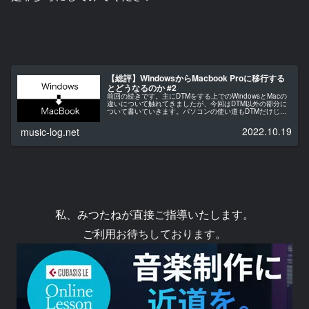
【総評】WindowsからMacbook Proに移行する
とどうなるのか #2
前回の続きです。主にDTMをする上でのWindowsとMacの
違いについて触れてきましたが、今回はDTM以外の部分に
ついて書いていきます。パソコンの使い道もDTMだけじゃ
なく色々ありますからね。総合的に見てどうかというのも1
つ重要な視点です...
2022.10.19
music-log.net
私、みつたねが直接ご指導いたします。
ご利用お待ちしております。