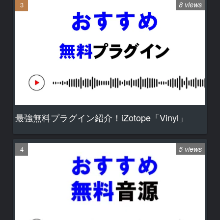
8 views
最強無料プラグイン紹介！iZotope「Vinyl」
5 views