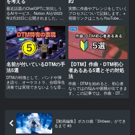
を考える
#2
最近話題のChatGPTに対抗しう
実際に作曲やアレンジをしていく
るAIサービス、Notion AIが2023
プロセスについて記録します。※
年2月23日に公開されました。こ
視聴リンクはこちらYouTube
のサービスについて、良い感じの
niconico ピアノまずはピアノで
使い方を探ってみます。全く知ら
す。この曲のA、Bメロはピアノ
DTM
DTM
ないジャンルについて調べる1ミ
が伴奏のメインを担うようなアレ
リも知らないジャンルのことにつ
ンジにしており、ちょっと弾き語
いて新しく...
りチックな構成にな...
名前が付いているDTMの手
【DTM】作曲・DTM初心
法5選
者あるある5選とその対処
法
DTMの特徴として、バンドや弾
き語り、オーケストラ、合唱等生
作曲・DTMを始めると、初心者
演奏では実現できないような音楽
ならではの悩みや困難が出てきま
表現が可能であるということが挙
す。この記事では、作曲・DTM
げられます。今回の記事では、特
初心者あるあるを紹介しながら、
にDTM特有の表現で尚且つ名称
解決策を提供します。「DAW」
があるものを5つ紹介しようと思
の使い方がよくわからない作曲・
います。既存の有名な曲で使わ
DTMを始める前に、どのソフト
れ...
を使えばいいか分からないとい
【動画編集】ボカロ曲「Sh0wer」ができ
う...
るまで #3