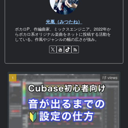
光胤（みつたね）
ボカロP、作編曲家、ミックスエンジニア。2022年か
らボカロ系オリジナル楽曲をネットに投稿する活動を
している。作風やジャンルの幅の広さが強み。
15 views