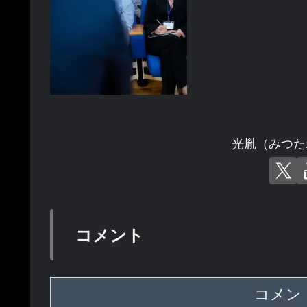
光胤（みつた
コメント
コメン