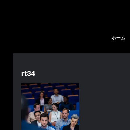
ホーム
rt34