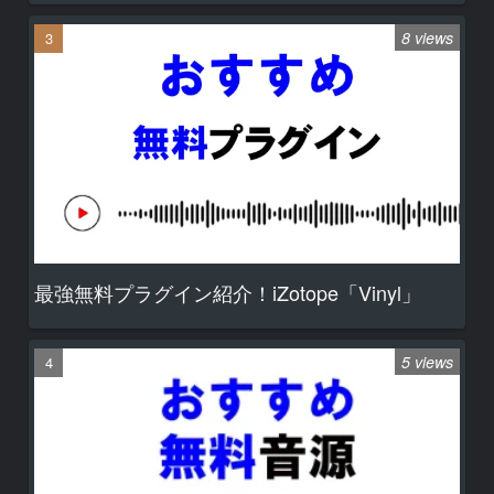
8 views
最強無料プラグイン紹介！iZotope「Vinyl」
5 views