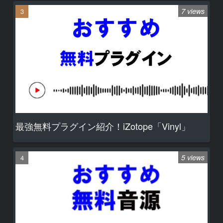
7 views
最強無料プラグイン紹介！iZotope「Vinyl」
5 views