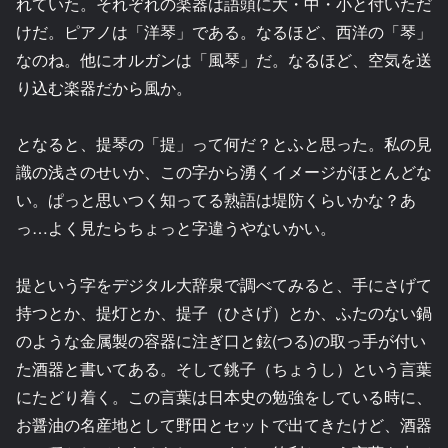
れていた。それぞれの楽器は語頭に大・中・小と付いただ
けだ。ピアノは「洋琴」である。なるほど、西洋の「琴」
なのね。他にオルガンは「風琴」だ。なるほど、空気を送
り込む楽器だから風か。
となると、提琴の「提」って何だ？とふと思った。私の見
識の浅さのせいか、この字から湧くイメージがほとんどな
い。ぱっと思いつく知ってる熟語は堤防くらいかな？あ
っ…よく見たらちょっと字違うやないかい。
提という字をデジタル大辞泉で調べてみると、手にさげて
持つとか、提灯とか、提子（ひさげ）とか、ふたのない鍋
のような金属製の容器に注ぎ口と鉉(つる)の取っ手が付い
た酒器と書いてある。そして銚子（ちょうし）という言葉
にたどり着く。この言葉は日本史の勉強をしている時に、
お醤油の名産地として野田とセットで出てきたけど、酒器