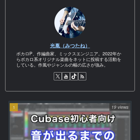
光胤（みつたね）
ボカロP、作編曲家、ミックスエンジニア。2022年か
らボカロ系オリジナル楽曲をネットに投稿する活動を
している。作風やジャンルの幅の広さが強み。
19 views