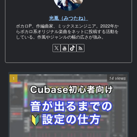
光胤（みつたね）
ボカロP、作編曲家、ミックスエンジニア。2022年か
らボカロ系オリジナル楽曲をネットに投稿する活動を
している。作風やジャンルの幅の広さが強み。
14 views